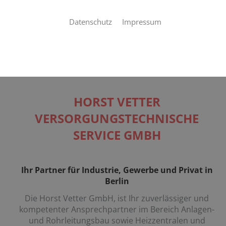
Datenschutz
Impressum
HORST VETTER
VERSORGUNGSTECHNISCHE
SERVICE GMBH
Ihr Partner für Industrie, Gewerbe und Privat in
Berlin
Die Horst Vetter GmbH, ist Ihr zuverlässiger und
kompetenter Ansprechpartner im Bereich Anlagen-
und Rohrleitungsbau sowie Heizzentralen und