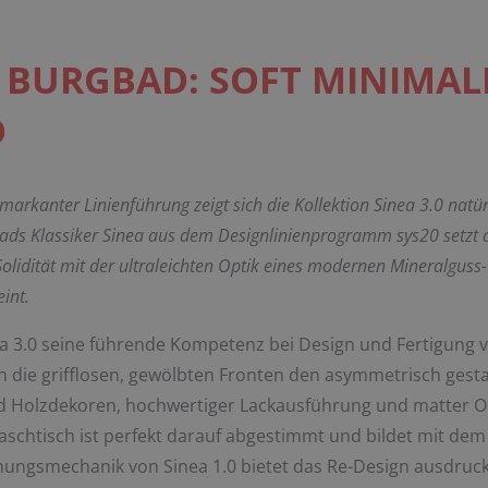
N BURGBAD: SOFT MINIMALI
D
kanter Linienführung zeigt sich die Kollektion Sinea 3.0 natür
ads Klassiker Sinea aus dem Designlinienprogramm sys20 setzt 
Solidität mit der ultraleichten Optik eines modernen Mineralguss-W
int.
a 3.0 seine führende Kompetenz bei Design und Fertigung
n die grifflosen, gewölbten Fronten den asymmetrisch gest
nd Holzdekoren, hochwertiger Lackausführung und matter 
aschtisch ist perfekt darauf abgestimmt und bildet mit dem
ffnungsmechanik von Sinea 1.0 bietet das Re-Design ausdruck