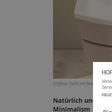
Grifflose Optik mit farbig akzentu
Natürlich und nor
Minimalism