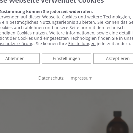
ese Webseite verwendet Cookies
ndschaften mit sanften, sich hintereinander schmiegender Hu
 Zustimmung können Sie jederzeit widerrufen.
erwenden auf dieser Webseite Cookies und weitere Technologien,
 von konkaven und konvexen Formen und horizontalen Lini
 ein bestmögliches Nutzungserlebnis zu bieten. Sie können das S
ookies auch ablehnen und unsere Seite nur mit den technisch
lben sich Möbelfront und Waschtischkante vor, mal weichen
ndigen Cookies nutzen. Weitere Informationen, sowie eine detailli
randnah realisiertem Beckenvolumen und seitlicher Ablage
icht der Cookies und eingesetzten Technologien finden Sie in uns
nschutzerklärung
. Sie können Ihre
Einstellungen
jederzeit ändern.
d Spiegelschrank folgen diesem rhythmischen Richtungswec
elablage Bewegungsfreiraum schafft, wölbt sich das darüb
Ablehnen
Ablehnen
Einstellungen
Akzeptieren
n oben optimal auszuleuchten. Die Schränke nehmen das hor
e markanten Griffmulden auf.
Datenschutz
Impressum