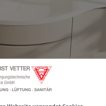
ierten Griffmulden
disch schlicht: Badmöbeldesign im Sti